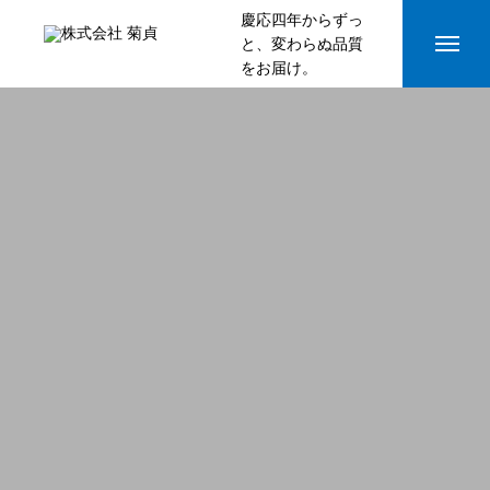
慶応四年からずっ
と、変わらぬ品質
をお届け。
HOME
菊貞について
事業紹介